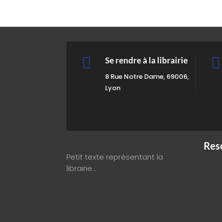


Se rendre à la librairie
8 Rue Notre Dame, 69006,
Lyon
Res
Petit texte représentant la
librairie…