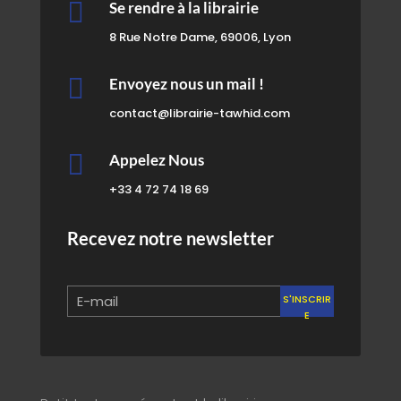

Se rendre à la librairie
8 Rue Notre Dame, 69006, Lyon

Envoyez nous un mail !
contact@librairie-tawhid.com

Appelez Nous
+33 4 72 74 18 69
Recevez notre newsletter
S'INSCRIR
E