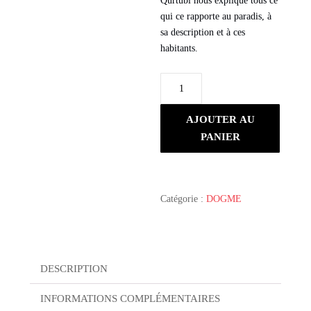
Qurtubi nous explique tous ce
qui ce rapporte au paradis, à
sa description et à ces
habitants.
quantité
de
Le
AJOUTER AU
Paradis
PANIER
Catégorie :
DOGME
DESCRIPTION
INFORMATIONS COMPLÉMENTAIRES