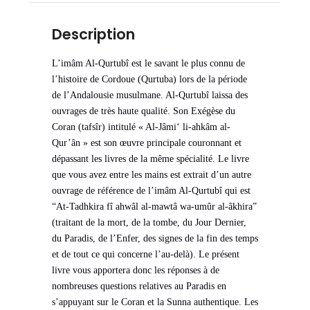
Description
L’imâm Al-Qurtubî est le savant le plus connu de
l’histoire de Cordoue (Qurtuba) lors de la période
de l’Andalousie musulmane. Al-Qurtubî laissa des
ouvrages de très haute qualité. Son Exégèse du
Coran (tafsîr) intitulé « Al-Jâmi‘ li-ahkâm al-
Qur’ân » est son œuvre principale couronnant et
dépassant les livres de la même spécialité. Le livre
que vous avez entre les mains est extrait d’un autre
ouvrage de référence de l’imâm Al-Qurtubî qui est
“At-Tadhkira fî ahwâl al-mawtâ wa-umûr al-âkhira”
(traitant de la mort, de la tombe, du Jour Dernier,
du Paradis, de l’Enfer, des signes de la fin des temps
et de tout ce qui concerne l’au-delà). Le présent
livre vous apportera donc les réponses à de
nombreuses questions relatives au Paradis en
s’appuyant sur le Coran et la Sunna authentique. Les