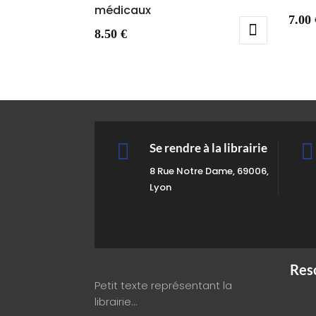
médicaux
7.00
8.50
€


Se rendre à la librairie
8 Rue Notre Dame, 69006,
Lyon
Res
Petit texte représentant la
librairie…