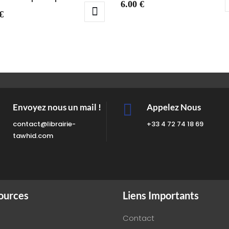
6.00
€
€

Envoyez nous un mail !
Appelez Nous
contact@librairie-
+33 4 72 74 18 69
tawhid.com
ources
Liens Importants
Contact