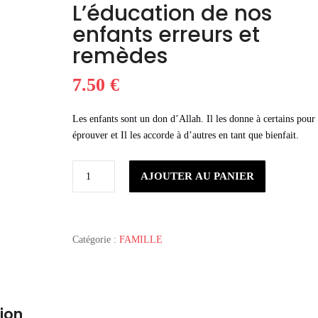
L’éducation de nos
enfants erreurs et
remèdes
7.50
€
Les enfants sont un don d’Allah. Il les donne à certains pour 
éprouver et Il les accorde à d’autres en tant que bienfait.
quantité
AJOUTER AU PANIER
de
L’éducation
de
nos
Catégorie :
FAMILLE
enfants
erreurs
et
remèdes
ion