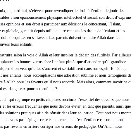
oix, aujourd’hui, s’élèvent pour revendiquer le droit à l’enfant de jouir des
rables à son épanouissement physique, intellectuel et social, son droit d’exprim
 ses opinions et son droit à participer aux décisions le concernant, l’Islam,
e et globale, garantit depuis mille quatre cent ans les droits de l’enfant et les
 doit s’acquitter en sa faveur. Les parents doivent craindre Allah dans leur
nvers leurs enfants.
instruire selon la voie d’Allah et leur inspirer le dédain des futilités. Par ailleurs
mplanter les bonnes vertus chez l’enfant plutôt que d’attendre qu’il grandisse
ulquer si on veut qu’elles s’ancrent et se stabilisent dans son esprit. En éduquan
t nos enfants, nous accomplissons une adoration sublime et nous témoignons d
ce à Allah pour les faveurs qu’il nous accorde. Mais alors, comment savoir ce q
qui est dangereux pour nos enfants ?
cueil qui regroupe en petits chapitres succincts l’essentiel des devoirs que nous
r et les erreurs fréquentes que nous devons éviter, en tant que parents, ainsi que
 des solutions pratiques afin de réussir dans leur éducation. Tout ceci nous mont
ne devons pas négliger cette étape cruciale qu’est l’enfance car on ne peut
 pas revenir en arrière corriger nos erreurs de pédagogie. Qu’Allah nous