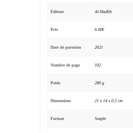
Éditeur
Al-Hadîth
Prix
6.00€
Date de parution
2021
Nombre de page
102
Poids
280 g
Dimensions
21 x 14 x 0,5 cm
Format
Souple