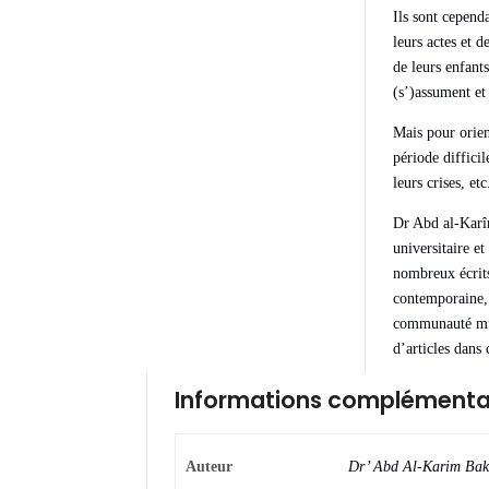
Ils sont cepend
leurs actes et 
de leurs enfants
(s’)assument et
Mais pour orien
période difficil
leurs crises, etc
Dr Abd al-Karî
universitaire e
nombreux écrits
contemporaine, 
communauté musu
d’articles dans
Informations complémenta
Auteur
Dr’ Abd Al-Karim Bak