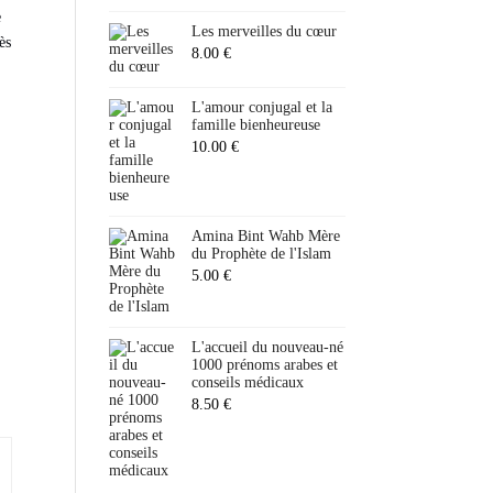
e
Les merveilles du cœur
ès
8.00
€
L'amour conjugal et la
famille bienheureuse
10.00
€
Amina Bint Wahb Mère
du Prophète de l'Islam
5.00
€
L'accueil du nouveau-né
1000 prénoms arabes et
conseils médicaux
8.50
€