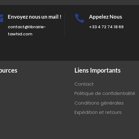

Envoyez nous un mail !

Appelez Nous
contact@librairie-
+33 4 72 74 18 69
tawhid.com
ources
Liens Importants
Contact
Politique de confidentialité
Conditions générales
Expédition et retours