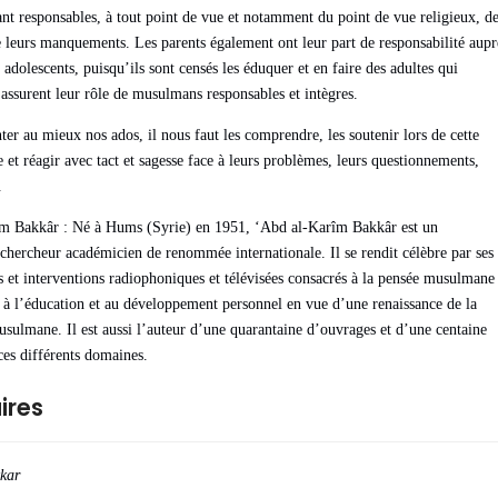
ant responsables, à tout point de vue et notamment du point de vue religieux, d
de leurs manquements. Les parents également ont leur part de responsabilité aupr
 adolescents, puisqu’ils sont censés les éduquer et en faire des adultes qui
 assurent leur rôle de musulmans responsables et intègres.
ter au mieux nos ados, il nous faut les comprendre, les soutenir lors de cette
e et réagir avec tact et sagesse face à leurs problèmes, leurs questionnements,
.
m Bakkâr : Né à Hums (Syrie) en 1951, ‘Abd al-Karîm Bakkâr est un
t chercheur académicien de renommée internationale. Il se rendit célèbre par ses
 et interventions radiophoniques et télévisées consacrés à la pensée musulmane
à l’éducation et au développement personnel en vue d’une renaissance de la
lmane. Il est aussi l’auteur d’une quarantaine d’ouvrages et d’une centaine
 ces différents domaines.
ires
kar