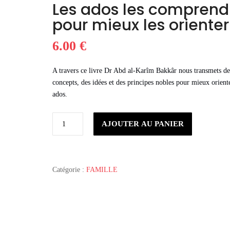
Les ados les comprend
pour mieux les orienter
6.00
€
A travers ce livre Dr Abd al-Karîm Bakkâr nous transmets de
concepts, des idées et des principes nobles pour mieux oriente
ados.
quantité
AJOUTER AU PANIER
de
Les
ados
les
Catégorie :
FAMILLE
comprendre
pour
mieux
les
orienter