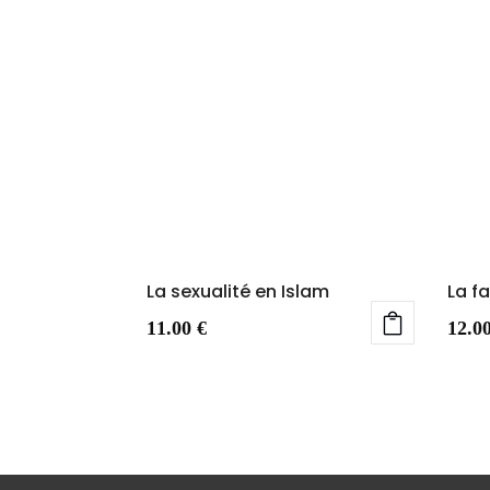
La sexualité en Islam
La f
11.00
€
12.0