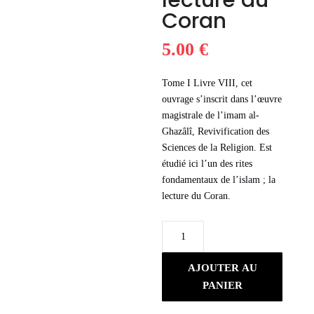
lecture du
Coran
5.00
€
Tome I Livre VIII, cet
ouvrage s’inscrit dans l’œuvre
magistrale de l’imam al-
Ghazâlî, Revivification des
Sciences de la Religion. Est
étudié ici l’un des rites
fondamentaux de l’islam ; la
lecture du Coran.
quantité
de
Les
AJOUTER AU
mérites
PANIER
de
la