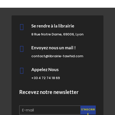

Se rendre à la librairie
8 Rue Notre Dame, 69006, Lyon

Envoyez nous un mail !
contact@librairie-tawhid.com

Appelez Nous
+33 4 72 74 18 69
Recevez notre newsletter
S'INSCRIR
E