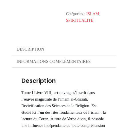
lecture
du
Catégories :
ISLAM
,
Coran
SPIRITUALITÉ
DESCRIPTION
INFORMATIONS COMPLÉMENTAIRES
Description
Tome I Livre VIII, cet ouvrage s’inscrit dans
l’œuvre magistrale de l’imam al-Ghazâlî,
Revivification des Sciences de la Religion. Est
étudié ici l’un des rites fondamentaux de l’islam ; la
lecture du Coran. À titre de Verbe divin, il possède
une influence indépendante de toute compréhension