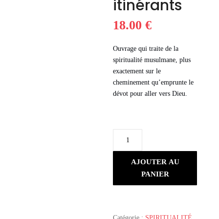
itinérants
18.00
€
Ouvrage qui traite de la
spiritualité musulmane, plus
exactement sur le
cheminement qu’emprunte le
dévot pour aller vers Dieu.
quantité
de
Les
AJOUTER AU
Sentiers
PANIER
des
itinérants
Catégorie :
SPIRITUALITÉ