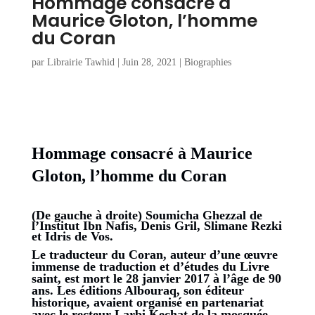
Hommage consacré à
Maurice Gloton, l’homme
du Coran
par
Librairie Tawhid
|
Juin 28, 2021
|
Biographies
Hommage consacré à Maurice
Gloton, l’homme du Coran
(De gauche à droite) Soumicha Ghezzal de
l’Institut Ibn Nafis, Denis Gril, Slimane Rezki
et Idris de Vos.
Le traducteur du Coran, auteur d’une
œuvre
immense
de traduction et d’études du Livre
saint, est mort le 28 janvier 2017 à l’âge de 90
ans. Les éditions Albouraq, son éditeur
historique, avaient organisé en partenariat
avec le recteur Larbi Kechat de la mosquée