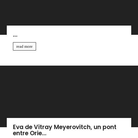
...
read more
Eva de Vitray Meyerovitch, un pont
entre Orie...