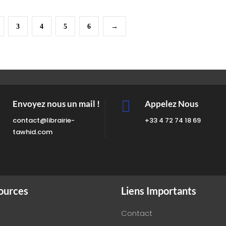
3
4
5
6
→

Envoyez nous un mail !
Appelez Nous
contact@librairie-
+33 4 72 74 18 69
tawhid.com
ources
Liens Importants
Contact