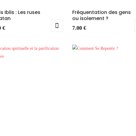
s Iblis : Les ruses
Fréquentation des gens
atan
ou isolement ?
0
€
7.00
€