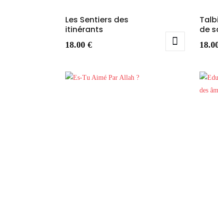
Les Sentiers des
Talbi
itinérants
de s
18.00
€
18.0