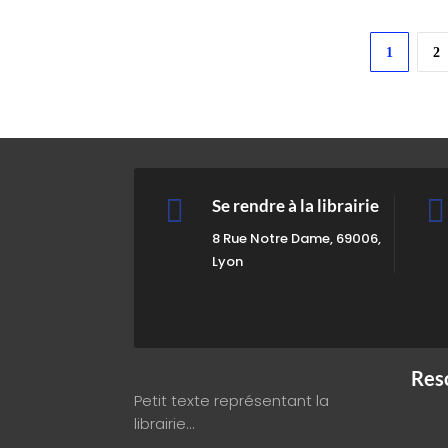
1
2


Se rendre à la librairie
8 Rue Notre Dame, 69006,
Lyon
Res
Petit texte représentant la
librairie…