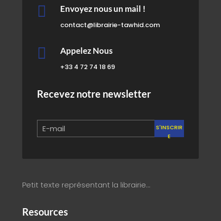

Envoyez nous un mail !
contact@librairie-tawhid.com

Appelez Nous
+33 4 72 74 18 69
Recevez notre newsletter
S'INSCRIR
E
Petit texte représentant la librairie…
Resources