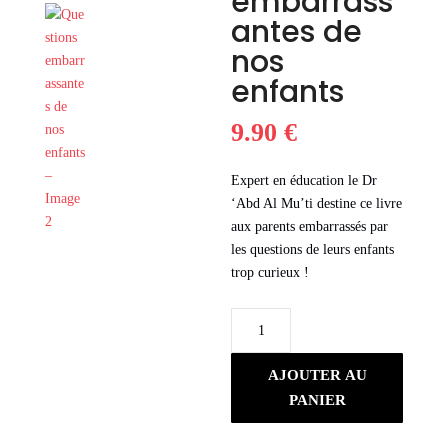
embarrass
antes de
nos
enfants
9.90
€
Expert en éducation le Dr
‘Abd Al Mu’ti destine ce livre
aux parents embarrassés par
les questions de leurs enfants
trop curieux !
quantité
de
Questions
AJOUTER AU
embarrassantes
PANIER
de
nos