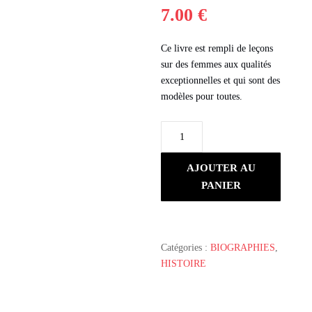
7.00
€
Ce livre est rempli de leçons
sur des femmes aux qualités
exceptionnelles et qui sont des
modèles pour toutes.
quantité
de
Récits
AJOUTER AU
de
PANIER
femmes
vertueuses
Catégories :
BIOGRAPHIES
,
HISTOIRE